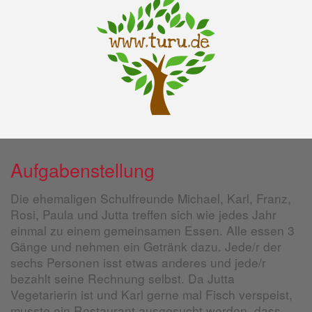
Aufgabenstellung
Die ehemaligen Schulfreunde Michael, Karl, Franz,
Rosi, Paula und Jutta treffen sich wie jedes Jahr
einmal zu einem gemeinsamen Essen. Alle essen 3
Gänge und nehmen ein Getränk dazu. Jede/r der
sechs Personen isst etwas anderes und jede/r
bezahlt seine Rechnung selbst. Da Jutta
Vegetarierin ist und Karl gerne mal Fisch verspeist,
musste ein Restaurant ausgesucht werden, dass