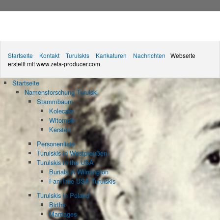
Startseite
Kontakt
Turulskis
Karikaturen
Nachrichten
Webseite
erstellt mit www.zeta-producer.com
Startseite
Namensforschung Turulski
Stammbaum
Koleczko
Witomski
Kersten
Personenliste
Turulskis in Westpreußen
Turulskis in the USA
Burials in Wilmington
FamTree USA Turulskis
Turulskis in Poland
Births
Marriages