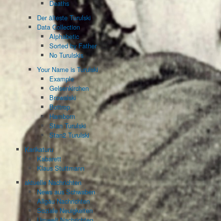
Deaths
Der älteste Turulski
Data Collection
Alphabetic
Sorted by Father
No Turulskis
Your Name is Turulski
Example
Gelsenkirchen
Browalski
Bottrop
Hamborn
Stan Turulski
Stan2 Turulski
Karikaturu
Kabarett
Klaus Stuttmann
aktuelle Nachrichten
News aus Schwaben
Allgäu Nachrichten
Soziale Neuigkeiten
Umwelt Nachrichten